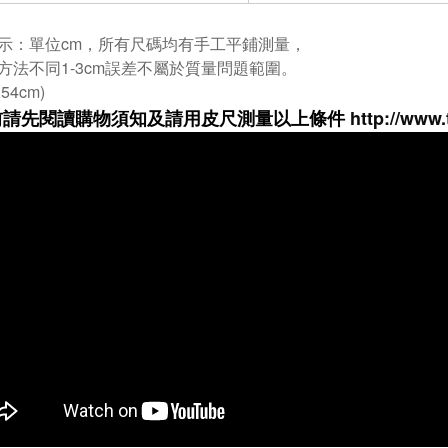
示：單位cm，所有尺碼均有手工平鋪測量，
方法不同1-3cm誤差不屬於質量問題範圍。
.54cm)
前請先閱讀購物須知及
請用皮尺
測量以上條件
http://www.