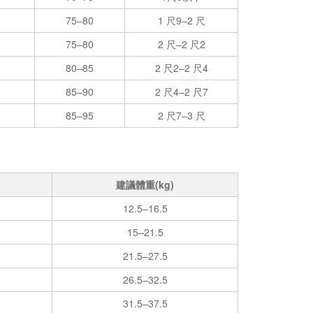
75–80
1 尺9–2 尺
75–80
2 尺–2 尺2
80–85
2 尺2–2 尺4
85–90
2 尺4–2 尺7
85–95
2 尺7–3 尺
建議體重(kg)
12.5–16.5
15–21.5
21.5–27.5
26.5–32.5
31.5–37.5