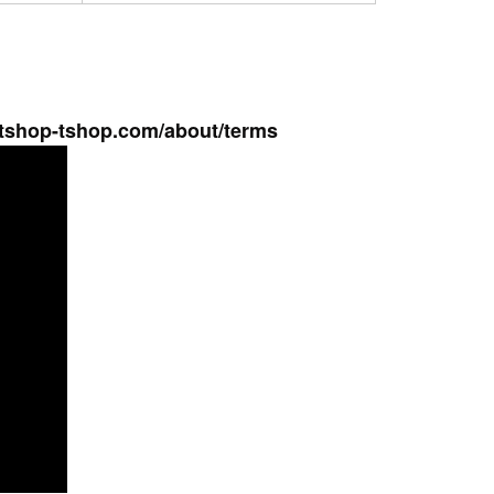
tshop-ts
hop.com/about/terms