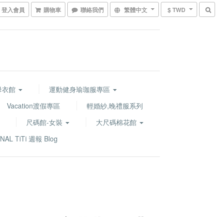
登入會員
購物車
聯絡我們
繁體中文
$ TWD
水母衣館
運動健身瑜珈服專區
Vacation渡假專區
輕婚紗,晚禮服系列
尺碼館-女裝
大尺碼棉花館
NAL TiTi 週報 Blog