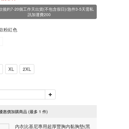
款後約7-20個工作天出貨(不包含假日)/急件3-5天需私
訊加運費200
女款粉紅色
XL
2XL
優惠價加購商品
(最多 1 件)
內衣比基尼專用超厚豐胸內黏胸墊(黑