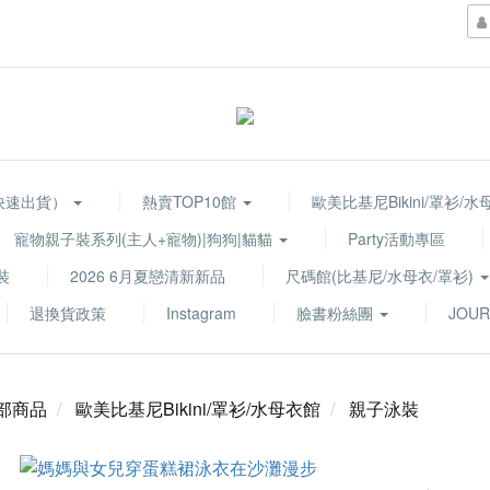
快速出貨）
熱賣TOP10館
歐美比基尼Bikini/罩衫/
寵物親子裝系列(主人+寵物)|狗狗|貓貓
Party活動專區
裝
2026 6月夏戀清新新品
尺碼館(比基尼/水母衣/罩衫)
退換貨政策
Instagram
臉書粉絲團
JOUR
部商品
歐美比基尼Bikini/罩衫/水母衣館
親子泳裝