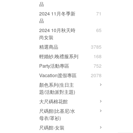
品
2024 11月冬季新
71
品
2024 10月秋天時
65
尚女裝
精選商品
3785
輕婚紗,晚禮服系列
168
Party活動專區
752
Vacation渡假專區
2078
顏色系列(生日主
題/活動派對主題)
大尺碼棉花館
尺碼館(比基尼/水
母衣/罩衫)
尺碼館-女裝