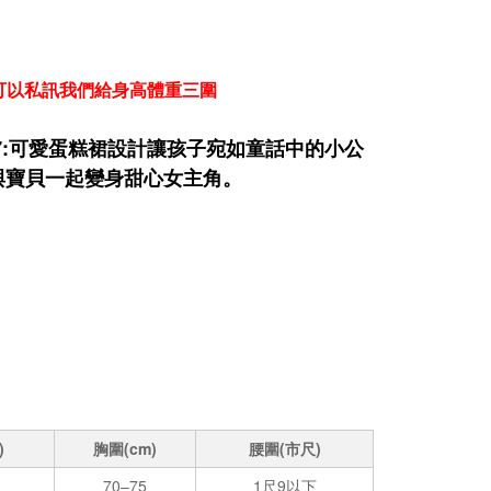
可以私訊我們給身高體重三圍
97:可愛蛋糕裙設計讓孩子宛如童話中的小公
與寶貝一起變身甜心女主角。
)
胸圍(cm)
腰圍(市尺)
70–75
1尺9以下