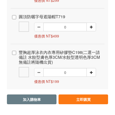
優惠價 NT$299
圓頂防曬字母遮陽帽T719
優惠價 NT$499
豐胸超厚泳衣內衣專用矽膠墊C198(二選一請
備註 水餃型膚色厚3CM/水餃型透明色厚3CM
無備註將隨機出貨)
優惠價 NT$199
加入購物車
立即購買