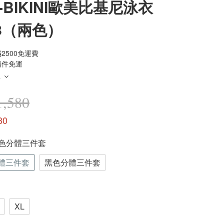
-BIKINI歐美比基尼泳衣
48（兩色）
2500免運費
兩件免運
多
,580
80
白色分體三件套
體三件套
黑色分體三件套
XL