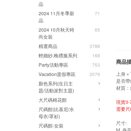
品
2024 11月冬季新
71
品
2024 10月秋天時
65
尚女裝
精選商品
3788
輕婚紗,晚禮服系列
168
商品
Party活動專區
753
上身＋
Vacation渡假專區
2079
是否帶
顏色系列(生日主
材質：
題/活動派對主題)
大尺碼棉花館
現貨3
需要尺
尺碼館(比基尼/水
母衣/罩衫)
尺寸:
尺碼館-女裝
M 身高