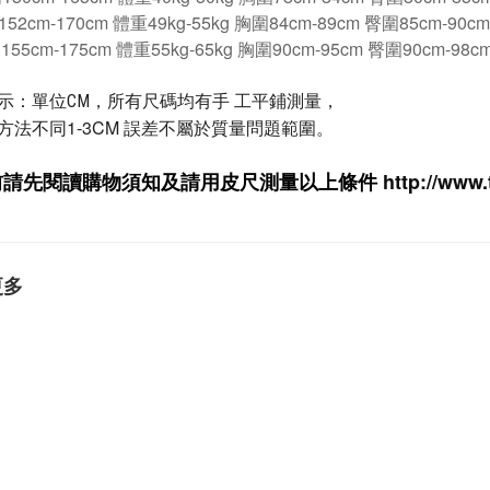
152cm-170cm 體重49kg-55kg 胸圍84cm-89cm 臀圍85cm-9
155cm-175cm 體重55kg-65kg 胸圍90cm-95cm 臀圍90cm-9
示：單位CM，所有尺碼均有手 工平鋪測量，
方法不同1-3CM 誤差不屬於質量問題範圍。
測量以上條件
http://www.
前請先閱讀購物須知及
請用皮尺
更多