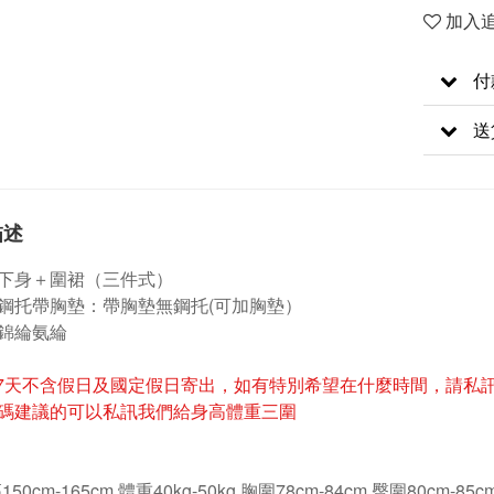
加入
付
送
描述
下身＋圍裙（三件式）
鋼托帶胸墊：帶胸墊無鋼托(可加胸墊）
錦綸氨綸
-7天不含假日及國定假日寄出，如有特別希望在什麼時間，請私訊
碼建議的可以私訊我們給身高體重三圍
150cm-165cm 體重40kg-50kg 胸圍78cm-84cm 臀圍80cm-