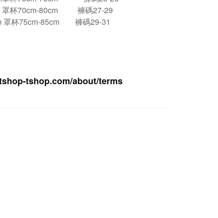
0cm 罩杯70cm-80cm 褲碼27-29
8cm 罩杯75cm-85cm 褲碼29-31
tshop-ts
hop.com/about/terms