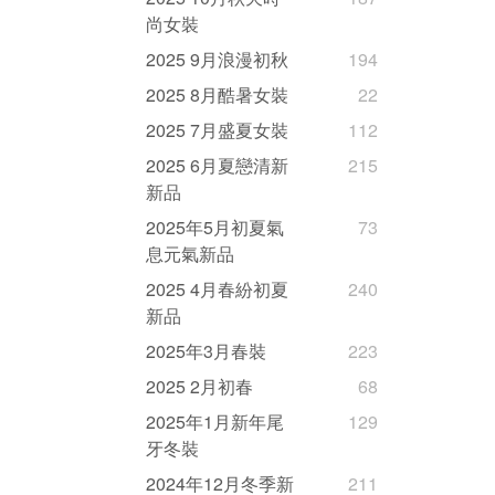
尚女裝
2025 9月浪漫初秋
194
2025 8月酷暑女裝
22
2025 7月盛夏女裝
112
2025 6月夏戀清新
215
新品
2025年5月初夏氣
73
息元氣新品
2025 4月春紛初夏
240
新品
2025年3月春裝
223
2025 2月初春
68
2025年1月新年尾
129
牙冬裝
2024年12月冬季新
211