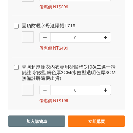
優惠價 NT$299
圓頂防曬字母遮陽帽T719
優惠價 NT$499
豐胸超厚泳衣內衣專用矽膠墊C198(二選一請
備註 水餃型膚色厚3CM/水餃型透明色厚3CM
無備註將隨機出貨)
優惠價 NT$199
加入購物車
立即購買