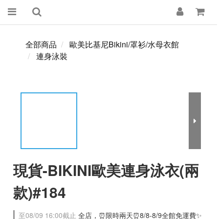
全部商品
歐美比基尼Bikini/罩衫/水母衣館
連身泳裝
現貨-BIKINI歐美連身泳衣(兩
款)#184
至
08/09 16:00
截止
全店，⏰限時兩天⏰8/8-8/9全館免運費✨