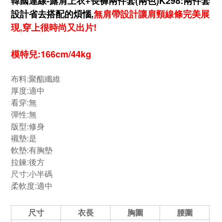
韓國連線-露肩上衣+長褲兩件套(兩色)K298:兩件套
設計省去搭配的煩惱,
無肩帶設計讓肩頸線條完美展
現,穿上很時尚又出片!
模特兒:166cm/44kg
布料:聚酯纖維
厚度:適中
看穿:無
彈性:無
版型:修身
襯墊:是
軟墊:有胸墊
拉鍊:後方
尺寸:小半碼
柔軟度:適中
尺寸
衣長
胸圍
腰圍