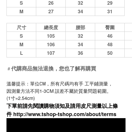
S
26
32
29
M
27
34
31
尺寸
總長度
腰部
臀圍
S
105
32
46
M
106
34
48
L
107
36
50
代購商品無法退換，您也了解再購買
＃
溫馨提示：單位CM，所有尺碼均有手 工平鋪測量，
因測量方法不同1-3CM 誤差不屬於質量問題範圍。
(1寸=2.54cm)
下單前請先閱讀購物須知及
請用皮尺
測量以上條
件
http://www.tshop-ts
hop.com/about/terms