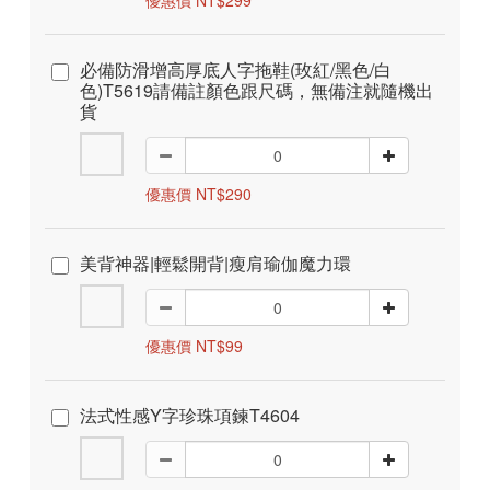
優惠價 NT$299
必備防滑增高厚底人字拖鞋(玫紅/黑色/白
色)T5619請備註顏色跟尺碼，無備注就隨機出
貨
優惠價 NT$290
美背神器|輕鬆開背|瘦肩瑜伽魔力環
優惠價 NT$99
法式性感Y字珍珠項鍊T4604