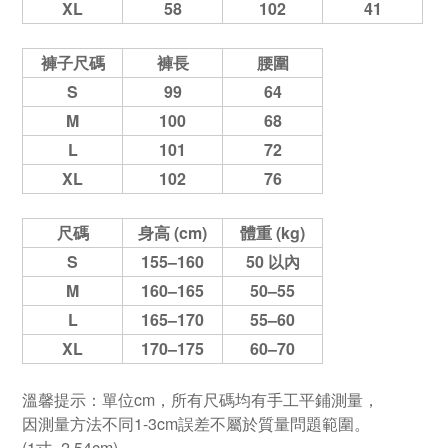
XL
58
102
41
褲子尺碼
褲長
腰圍
S
99
64
M
100
68
L
101
72
XL
102
76
尺碼
身高 (cm)
體重 (kg)
S
155–160
50 以內
M
160–165
50–55
L
165–170
55–60
XL
170–175
60–70
溫馨提示：單位cm，所有尺碼均有手工平鋪測量，
因測量方法不同1-3cm誤差不屬於質量問題範圍。
(1寸=2.54cm)