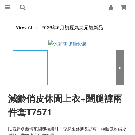
View All
2026年5月初夏氣息元氣新品
減齡俏皮休閒上衣+闊腿褲兩
件套T7571
以寬鬆剪裁搭配闊腿褲設計，穿起來舒適又顯瘦，整體風格俏皮