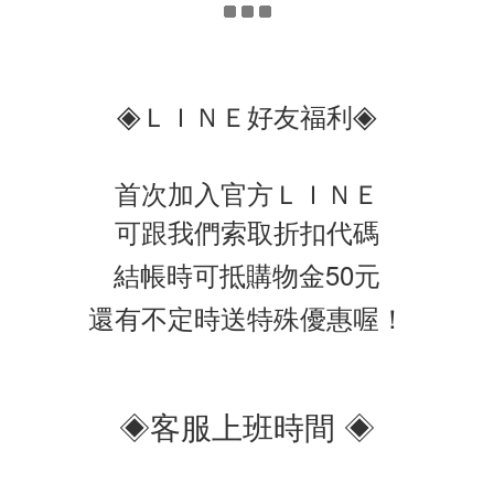
◈
◈
ＬＩＮＥ好友福利
首次加入官方ＬＩＮＥ
可跟我們索取折扣代碼
結帳時可抵購物金50元
還有不定時送特殊優惠喔！
◈客服上班時間 ◈