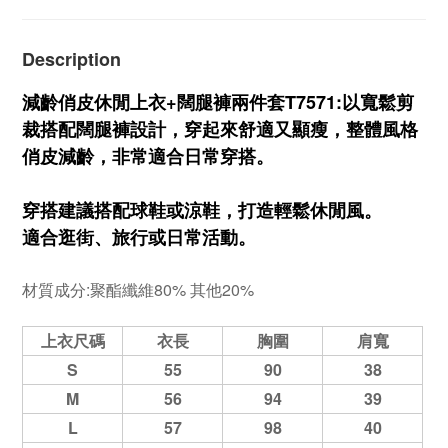
Description
減齡俏皮休閒上衣+闊腿褲兩件套T7571:以寬鬆剪
裁搭配闊腿褲設計，穿起來舒適又顯瘦，整體風格
俏皮減齡，非常適合日常穿搭。
穿搭建議搭配球鞋或涼鞋，打造輕鬆休閒風。
適合逛街、旅行或日常活動。
材質成分:聚酯纖維80% 其他20%
上衣尺碼
衣長
胸圍
肩寬
S
55
90
38
M
56
94
39
L
57
98
40