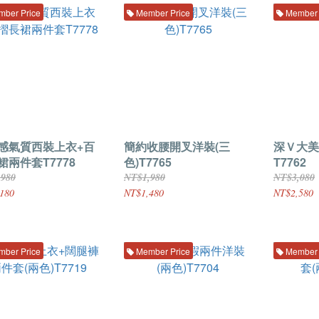
ber Price
Member Price
Member 
感氣質西裝上衣+百
簡約收腰開叉洋裝(三
深Ｖ大美
裙兩件套T7778
色)T7765
T7762
,980
NT$1,980
NT$3,080
180
NT$1,480
NT$2,580
ber Price
Member Price
Member 