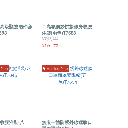
高級顯瘦兩件套
半高領網紗拼接修身收腰
698
洋裝(兩色)T7688
NT$1,980
NT$1,480
Price
Member Price
收腰洋裝(八
無痕一體防紫外線遮臉口