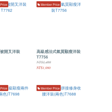
Price
Member Price
被開叉洋裝
高級感法式氣質顯瘦洋裝
T7756
NT$1,480
NT$1,080
Price
Member Price