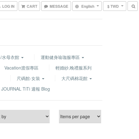
LOG IN
CART
MESSAGE
English
$ TWD
罩衫/水母衣館
運動健身瑜珈服專區
Vacation渡假專區
輕婚紗,晚禮服系列
尺碼館-女裝
大尺碼棉花館
JOURNAL TiTi 週報 Blog