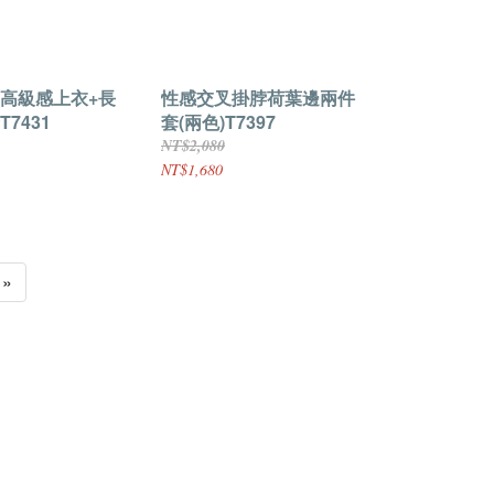
高級感上衣+長
性感交叉掛脖荷葉邊兩件
7431
套(兩色)T7397
NT$2,080
NT$1,680
»