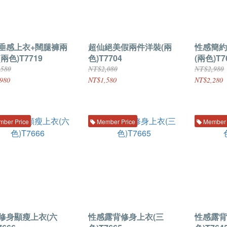
垂感上衣+闊腿褲兩
超仙絕美假兩件洋裝(兩
性感簡約
兩色)T7719
色)T7704
(兩色)T7
,580
NT$2,080
NT$2,980
980
NT$1,580
NT$2,280
ber Price
Member Price
Member 
修身顯瘦上衣(六
性感露背修身上衣(三
性感露背