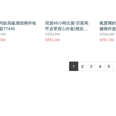
同款高級感假兩件收
現貨48小時出貨-百搭馬
氣質簡約
T7445
甲皮草背心外套(煙灰棕
褲兩件套T
S)T7314
,380
NT$3,980
NT$4,280
780
NT$3,280
NT$3,780
1
2
3
4
5