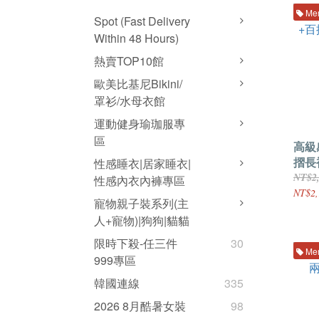
Mem
Spot (fast Delivery
Within 48 Hours)
熱賣TOP10館
歐美比基尼Bikini/
罩衫/水母衣館
運動健身瑜珈服專
區
高級
摺長
性感睡衣|居家睡衣|
NT$2
性感內衣內褲專區
NT$2,
寵物親子裝系列(主
人+寵物)|狗狗|貓貓
限時下殺-任三件
30
Mem
999專區
韓國連線
335
2026 8月酷暑女裝
98