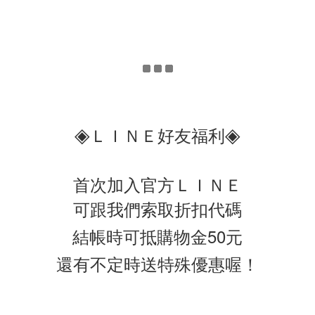
◈
◈
ＬＩＮＥ好友福利
首次加入官方ＬＩＮＥ
可跟我們索取折扣代碼
結帳時可抵購物金50元
還有不定時送特殊優惠喔！