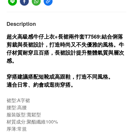
Description
超火高級感牛仔上衣+長裙兩件套T7569:結合俐落
剪裁與長裙設計，打造時尚又不失優雅的風格。牛
仔材質耐穿且百搭，長裙設計提升整體氣質與層次
感。
穿搭建議搭配短靴或高跟鞋，打造不同風格。
適合日常、約會或逛街穿搭。
裙型:
A字裙
腰型:高腰
服裝版型:寬鬆型
材質成分:聚酯纖維100%
厚薄:常規