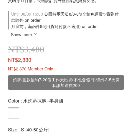
質耐穿且百搭，長裙設計提升整體氣質與層次感。
Until
08/09 16:00
⏰限時兩天⏰8/8-8/9全館免運費✨貨到付
款除外 on order
月底前，滿兩件95折(貨到付款不適用) on order
Show more
NT$3,480
NT$2,880
NT$2,870
Member Only
預購-匯款後約7-20個工作天出貨(不包含假日)/急件3-5天需
私訊加運費200
Color
: 水洗藍抹胸+半身裙
Size
: S [40-50公斤]