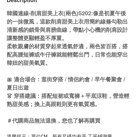
Description
韓國連線-削肩甜美上衣(兩色)S202:
像是初夏午後
的一抹微風，這款削肩甜美上衣用簡約線條勾勒出
清新感的鎖骨與肩膀曲線，帶點小心機的削肩設計
讓整體更顯輕盈不厚重。
柔軟親膚的材質穿起來透氣舒適，兩色皆百搭，搭
配高腰短褲或牛仔褲就能輕鬆出門，日常也能穿出
韓妞的甜美氣質。
🎀 適合場合：逛街穿搭 / 情侶約會 / 早午餐聚會 /
夏日出遊
👗 穿搭建議：搭配短裙或寬褲＋平底涼鞋，營造輕
熟甜美感；換上高跟鞋則更有氣質感。
＃代購商品無法退換，您也了解再購買
溫馨提示：單位CM，所有尺碼均有手 工平鋪測量，