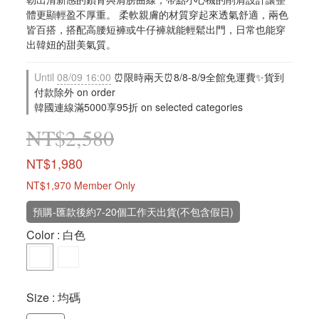
體更顯輕盈不厚重。 柔軟親膚的材質穿起來透氣舒適，兩色
皆百搭，搭配高腰短褲或牛仔褲就能輕鬆出門，日常也能穿
出韓妞的甜美氣質。
Until
08/09 16:00
⏰限時兩天⏰8/8-8/9全館免運費✨貨到
付款除外 on order
韓國連線滿5000享95折 on selected categories
NT$2,580
NT$1,980
NT$1,970
Member Only
預購-匯款後約7-20個工作天出貨(不包含假日)
Color
: 白色
Size
: 均碼