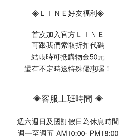
◈
◈
ＬＩＮＥ好友福利
首次加入官方ＬＩＮＥ
可跟我們索取折扣代碼
結帳時可抵購物金50元
還有不定時送特殊優惠喔！
◈客服上班時間 ◈
週六週日及國訂假日為休息時間
週一至週五 AM10:00- PM18:00