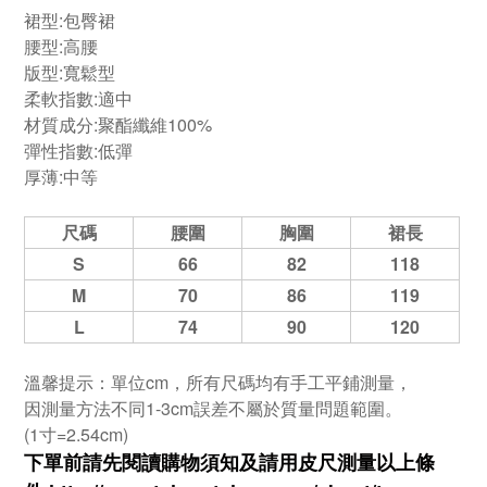
裙型:
包臀裙
腰型:
高腰
版型:寬鬆型
柔軟指數:適中
材質成分:聚酯纖維100%
彈性指數:低彈
厚薄:中等
尺碼
腰圍
胸圍
裙長
S
66
82
118
M
70
86
119
L
74
90
120
溫馨提示：單位cm，所有尺碼均有手工平鋪測量，
因測量方法不同1-3cm誤差不屬於質量問題範圍。
(1寸=2.54cm)
下單前請先閱讀購物須知及
請用皮尺
測量以上條