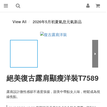
View All
2026年5月初夏氣息元氣新品
絕美復古露肩顯瘦洋裝T7589
露肩設計微性感卻不過度張揚，甜美中帶點女人味，輕鬆成為視
線焦點。