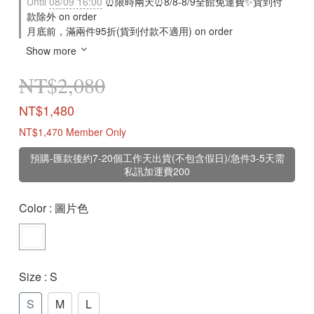
Until
08/09 16:00
⏰限時兩天⏰8/8-8/9全館免運費✨貨到付
款除外 on order
月底前，滿兩件95折(貨到付款不適用) on order
Show more
NT$2,080
NT$1,480
NT$1,470
Member Only
預購-匯款後約7-20個工作天出貨(不包含假日)/急件3-5天需
私訊加運費200
Color
: 圖片色
Size
: S
S
M
L