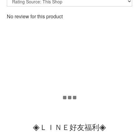
No review for this product
◈
◈
ＬＩＮＥ好友福利