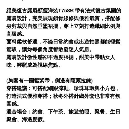
絕美復古露肩顯瘦洋裝T7589:帶有法式復古氛圍的
露肩設計，完美展現鎖骨線條與優雅氣質，搭配修
身剪裁與自然垂墜裙擺，穿上立刻打造纖細比例與
高級感。
面料柔軟舒適，不論日常約會或出遊拍照都能輕鬆
駕馭，讓妳每個角度都散發迷人氣息。
露肩設計微性感卻不過度張揚，甜美中帶點女人
味，輕鬆成為視線焦點。
(胸圍有一圈鬆緊帶，側邊有隱藏拉鍊)
穿搭建議：可搭配細跟涼鞋、珍珠耳環與小方包，
打造法式優雅穿搭；秋冬外搭針織外套也非常有氛
圍感。
適合場合：約會、下午茶、旅遊拍照、聚餐、生日
聚會、海邊度假。