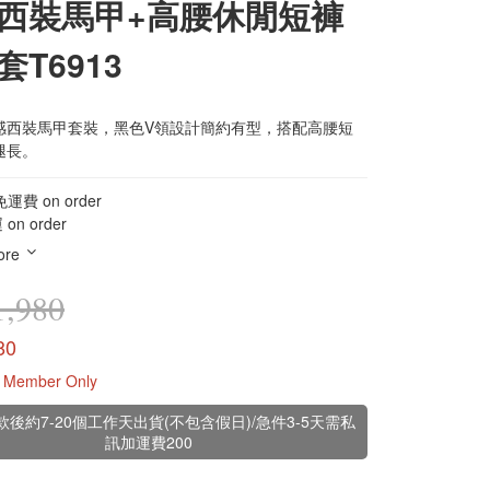
西裝馬甲+高腰休閒短褲
套T6913
感西裝馬甲套裝，黑色V領設計簡約有型，搭配高腰短
腿長。
運費 on order
n order
ore
,980
80
Member Only
款後約7-20個工作天出貨(不包含假日)/急件3-5天需私
訊加運費200