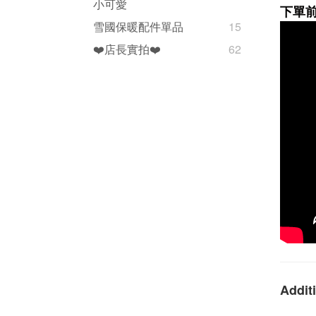
小可愛
下單
雪國保暖配件單品
15
❤️店長實拍❤️
62
Additi