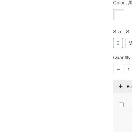
Color
:
Size
: S
S
Quantity
Bu