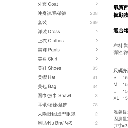
外套 Coat
氣質西
連身褲/吊帶褲
208
褲顯
套裝
369
適合
洋裝 Dress
上衣 Clothes
布料:
美褲 Pants
彈性:
美裙 Skirt
美鞋 Shoes
85
尺碼
身
美帽 Hat
81
S
15
M
15
美包 Bag
34
L
15
圍巾/披巾 Shawl
3
XL
15
耳環/項鍊/髮飾
78
溫馨提
太陽眼鏡|造型眼鏡
2
因測量
胸貼/Nu Bra/內搭
12
(1寸=2