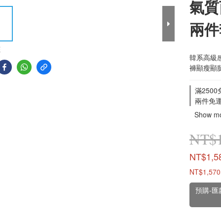
氣質
兩件
E
韓系高級
褲顯瘦顯
滿2500免
兩件免運 o
Show m
NT$1
NT$1,5
NT$1,570
預購-匯