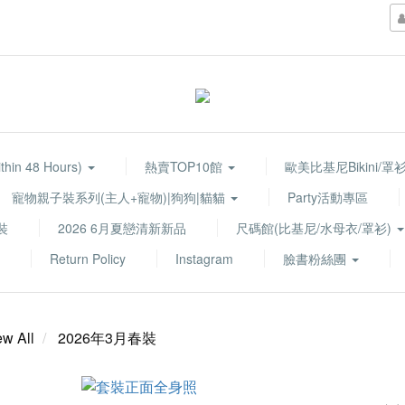
ithin 48 Hours)
熱賣TOP10館
歐美比基尼Bikini/
寵物親子裝系列(主人+寵物)|狗狗|貓貓
Party活動專區
裝
2026 6月夏戀清新新品
尺碼館(比基尼/水母衣/罩衫)
Return Policy
Instagram
臉書粉絲團
ew All
2026年3月春裝