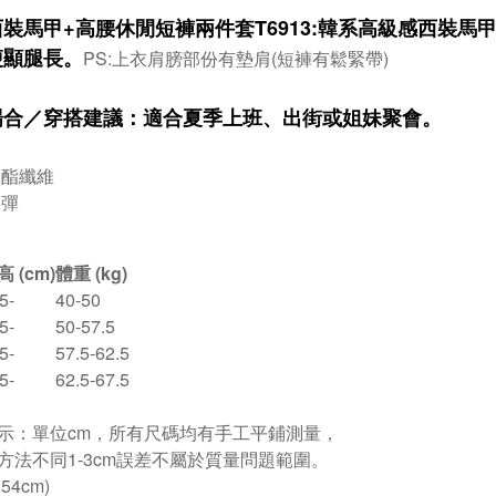
裝馬甲+高腰休閒短褲兩件套T6913:韓系高級感西裝
瘦顯腿長。
PS:上衣肩膀部份有墊肩(短褲有鬆緊帶)
場合／穿搭建議：
適合夏季上班、出街或姐妹聚會。
聚酯纖維
微彈
高 (cm)
體重 (kg)
5-
40-50
5-
50-57.5
5-
57.5-62.5
5-
62.5-67.5
示：單位cm，所有尺碼均有手工平鋪測量，
方法不同1-3cm誤差不屬於質量問題範圍。
.54cm)