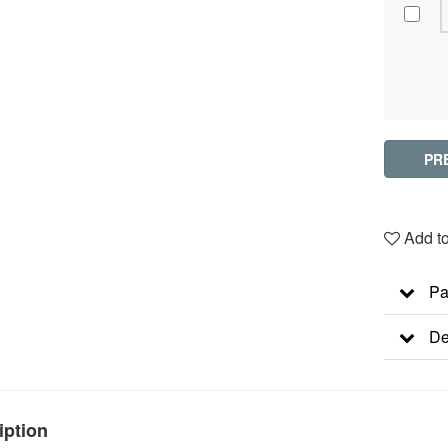
PR
Add to
Pa
De
iption