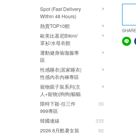
Spot (fast Delivery
Within 48 Hours)
熱賣TOP10館
SHAR
歐美比基尼Bikini/
罩衫/水母衣館
運動健身瑜珈服專
區
性感睡衣|居家睡衣|
性感內衣內褲專區
寵物親子裝系列(主
人+寵物)|狗狗|貓貓
限時下殺-任三件
30
999專區
韓國連線
335
2026 8月酷暑女裝
92