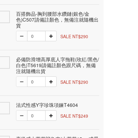
百搭飾品-胸到腰部水鑽鏈(銀色/金
色)C507請備註顏色，無備注就隨機出
貨
SALE NT$290
必備防滑增高厚底人字拖鞋(玫紅/黑色/
白色)T5619請備註顏色跟尺碼，無備
注就隨機出貨
SALE NT$290
法式性感Y字珍珠項鍊T4604
SALE NT$249