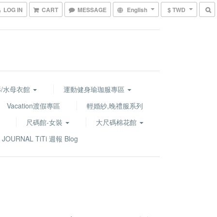
LOG IN
CART
MESSAGE
English
$ TWD
罩衫/水母衣館
運動健身瑜珈服專區
Vacation渡假專區
輕婚紗,晚禮服系列
尺碼館-女裝
大尺碼棉花館
JOURNAL TiTi 週報 Blog