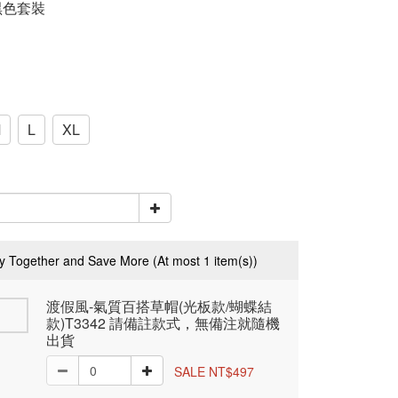
 黑色套裝
M
L
XL
y Together and Save More
(At most 1 item(s))
渡假風-氣質百搭草帽(光板款/蝴蝶結
款)T3342 請備註款式，無備注就隨機
出貨
SALE NT$497