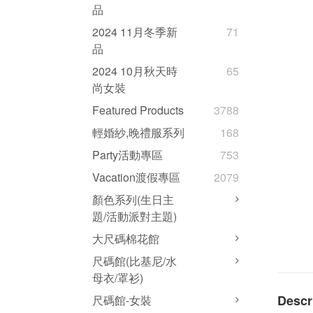
品
2024 11月冬季新
71
品
2024 10月秋天時
65
尚女裝
Featured Products
3788
輕婚紗,晚禮服系列
168
Party活動專區
753
Vacation渡假專區
2079
顏色系列(生日主
題/活動派對主題)
大尺碼棉花館
尺碼館(比基尼/水
母衣/罩衫)
Descr
尺碼館-女裝