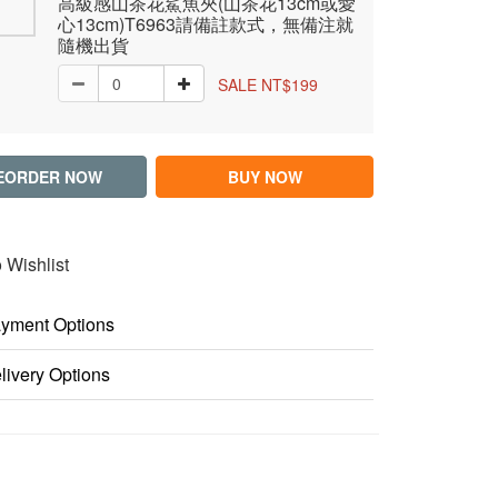
高級感山茶花鯊魚夾(山茶花13cm或愛
心13cm)T6963請備註款式，無備注就
隨機出貨
SALE NT$199
EORDER NOW
BUY NOW
 Wishlist
yment Options
livery Options